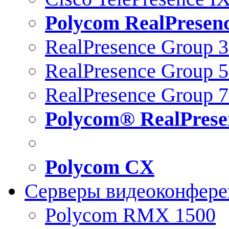
Polycom RealPresen
RealPresence Group 
RealPresence Group 
RealPresence Group 
Polycom® RealPrese
Polycom CX
Серверы видеоконфер
Polycom RMX 1500