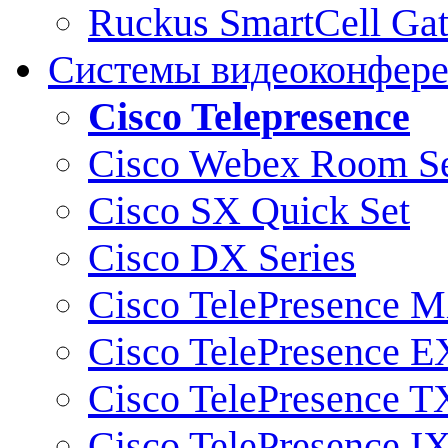
Ruckus SmartCell Ga
Системы видеоконфер
Cisco Telepresence
Cisco Webex Room Se
Cisco SX Quick Set
Cisco DX Series
Cisco TelePresence M
Cisco TelePresence E
Cisco TelePresence T
Cisco TelePresence I