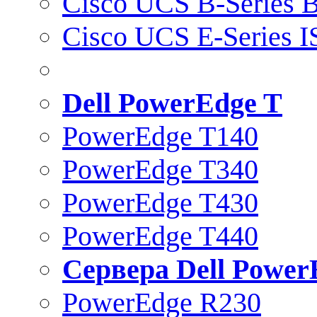
Cisco UCS B-Series B
Cisco UCS E-Series 
Dell PowerEdge T
PowerEdge T140
PowerEdge T340
PowerEdge T430
PowerEdge T440
Сервера Dell Power
PowerEdge R230