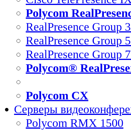
Polycom RealPresen
RealPresence Group 
RealPresence Group 
RealPresence Group 
Polycom® RealPrese
Polycom CX
Серверы видеоконфер
Polycom RMX 1500