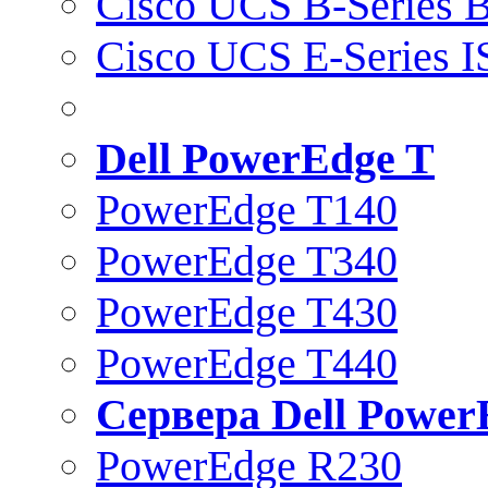
Cisco UCS B-Series B
Cisco UCS E-Series 
Dell PowerEdge T
PowerEdge T140
PowerEdge T340
PowerEdge T430
PowerEdge T440
Сервера Dell Power
PowerEdge R230