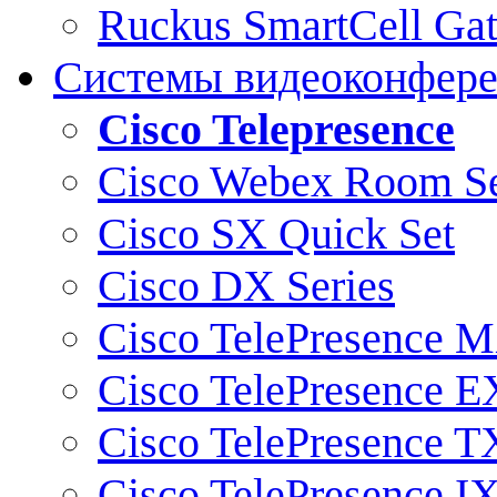
Ruckus SmartCell Ga
Системы видеоконфер
Cisco Telepresence
Cisco Webex Room Se
Cisco SX Quick Set
Cisco DX Series
Cisco TelePresence M
Cisco TelePresence E
Cisco TelePresence T
Cisco TelePresence I