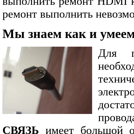
выполнить ремонт HDMI к
ремонт выполнить невозм
Мы знаем как и умее
Для п
необхо
техн
элект
доста
прово
СВЯЗЬ
имеет большой о