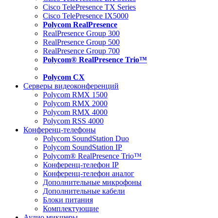
Cisco TelePresence TX Series
Cisco TelePresence IX5000
Polycom RealPresence
RealPresence Group 300
RealPresence Group 500
RealPresence Group 700
Polycom® RealPresence Trio™
Polycom CX
Серверы видеоконференций
Polycom RMX 1500
Polycom RMX 2000
Polycom RMX 4000
Polycom RSS 4000
Конференц-телефоны
Polycom SoundStation Duo
Polycom SoundStation IP
Polycom® RealPresence Trio™
Конференц-телефон IP
Конференц-телефон аналог
Дополнительные микрофоны
Дополнительные кабели
Блоки питания
Комплектующие
Аудио микшеры