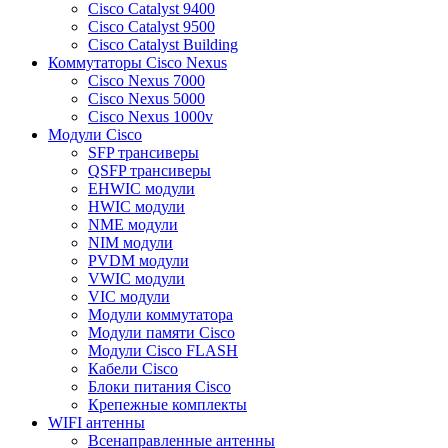
Cisco Catalyst 9400
Cisco Catalyst 9500
Cisco Catalyst Building
Коммутаторы Cisco Nexus
Cisco Nexus 7000
Cisco Nexus 5000
Cisco Nexus 1000v
Модули Cisco
SFP трансиверы
QSFP трансиверы
EHWIC модули
HWIC модули
NME модули
NIM модули
PVDM модули
VWIC модули
VIC модули
Модули коммутатора
Модули памяти Cisco
Модули Cisco FLASH
Кабели Cisco
Блоки питания Cisco
Крепежные комплекты
WIFI антенны
Всенаправленные антенны