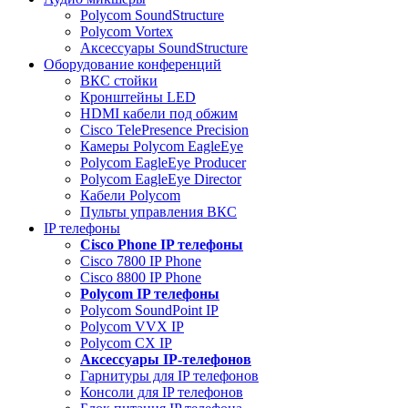
Polycom SoundStructure
Polycom Vortex
Аксессуары SoundStructure
Оборудование конференций
ВКС стойки
Кронштейны LED
HDMI кабели под обжим
Cisco TelePresence Precision
Камеры Polycom EagleEye
Polycom EagleEye Producer
Polycom EagleEye Director
Кабели Polycom
Пульты управления ВКС
IP телефоны
Сisco Phone IP телефоны
Cisco 7800 IP Phone
Cisco 8800 IP Phone
Polycom IP телефоны
Polycom SoundPoint IP
Polycom VVX IP
Polycom CX IP
Аксессуары IP-телефонов
Гарнитуры для IP телефонов
Консоли для IP телефонов