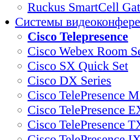
Ruckus SmartCell Ga
Системы видеоконфер
Cisco Telepresence
Cisco Webex Room Se
Cisco SX Quick Set
Cisco DX Series
Cisco TelePresence M
Cisco TelePresence E
Cisco TelePresence T
Cisco TelePresence I