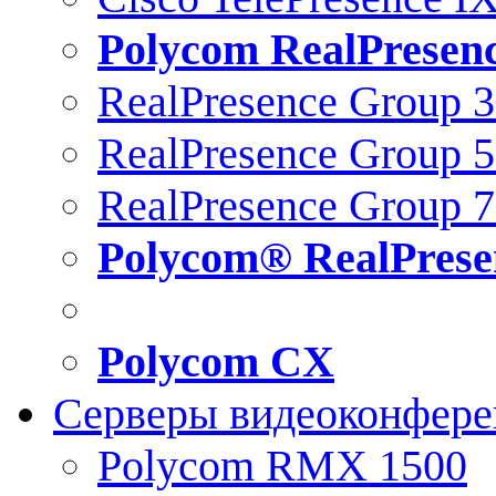
Polycom RealPresen
RealPresence Group 
RealPresence Group 
RealPresence Group 
Polycom® RealPrese
Polycom CX
Серверы видеоконфер
Polycom RMX 1500