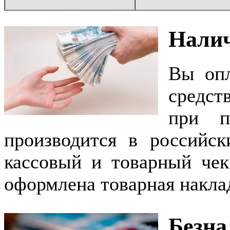
Налич
Вы опл
средст
при п
производится в российс
кассовый и товарный че
оформлена товарная накла
Безна