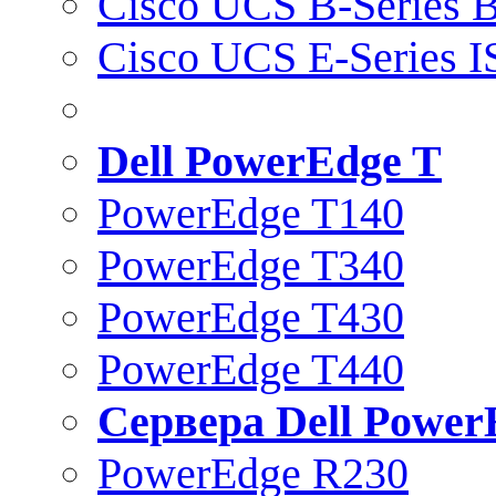
Cisco UCS B-Series B
Cisco UCS E-Series 
Dell PowerEdge T
PowerEdge T140
PowerEdge T340
PowerEdge T430
PowerEdge T440
Сервера Dell Power
PowerEdge R230