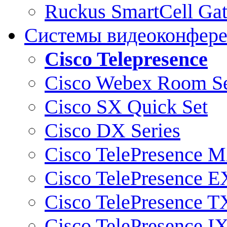
Ruckus SmartCell Ga
Системы видеоконфер
Cisco Telepresence
Cisco Webex Room Se
Cisco SX Quick Set
Cisco DX Series
Cisco TelePresence M
Cisco TelePresence E
Cisco TelePresence T
Cisco TelePresence I