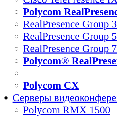
Polycom RealPresen
RealPresence Group 
RealPresence Group 
RealPresence Group 
Polycom® RealPrese
Polycom CX
Серверы видеоконфер
Polycom RMX 1500