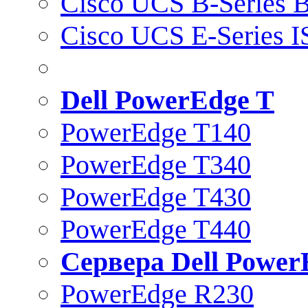
Cisco UCS B-Series B
Cisco UCS E-Series 
Dell PowerEdge T
PowerEdge T140
PowerEdge T340
PowerEdge T430
PowerEdge T440
Сервера Dell Power
PowerEdge R230