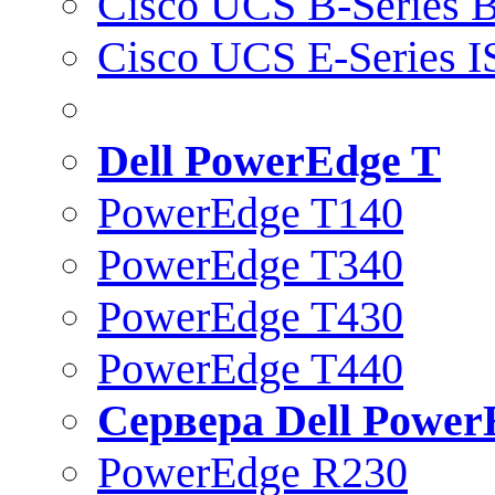
Cisco UCS B-Series B
Cisco UCS E-Series 
Dell PowerEdge T
PowerEdge T140
PowerEdge T340
PowerEdge T430
PowerEdge T440
Сервера Dell Power
PowerEdge R230