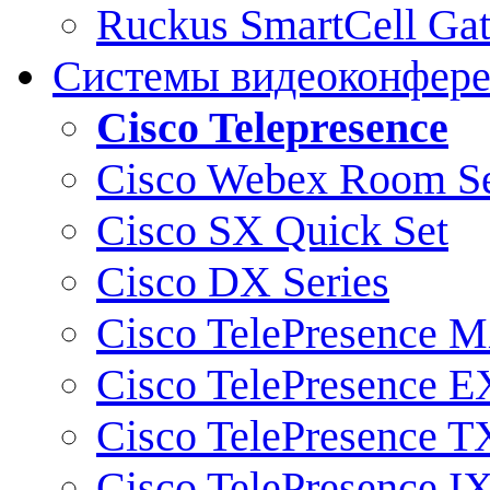
Ruckus SmartCell Ga
Системы видеоконфер
Cisco Telepresence
Cisco Webex Room Se
Cisco SX Quick Set
Cisco DX Series
Cisco TelePresence M
Cisco TelePresence E
Cisco TelePresence T
Cisco TelePresence I