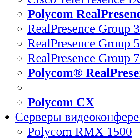
Polycom RealPresen
RealPresence Group 
RealPresence Group 
RealPresence Group 
Polycom® RealPrese
Polycom CX
Серверы видеоконфер
Polycom RMX 1500