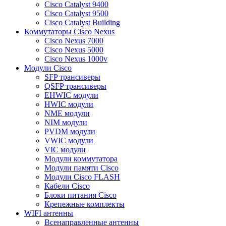
Cisco Catalyst 9400
Cisco Catalyst 9500
Cisco Catalyst Building
Коммутаторы Cisco Nexus
Cisco Nexus 7000
Cisco Nexus 5000
Cisco Nexus 1000v
Модули Cisco
SFP трансиверы
QSFP трансиверы
EHWIC модули
HWIC модули
NME модули
NIM модули
PVDM модули
VWIC модули
VIC модули
Модули коммутатора
Модули памяти Cisco
Модули Cisco FLASH
Кабели Cisco
Блоки питания Cisco
Крепежные комплекты
WIFI антенны
Всенаправленные антенны