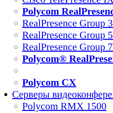
Polycom RealPresen
RealPresence Group 
RealPresence Group 
RealPresence Group 
Polycom® RealPrese
Polycom CX
Серверы видеоконфер
Polycom RMX 1500