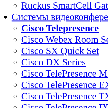
Ruckus SmartCell Ga
Системы видеоконфер
Cisco Telepresence
Cisco Webex Room Se
Cisco SX Quick Set
Cisco DX Series
Cisco TelePresence M
Cisco TelePresence E
Cisco TelePresence T
Cisco TelePresence I