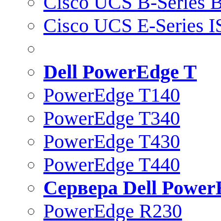
Cisco UCS B-Series B
Cisco UCS E-Series 
Dell PowerEdge T
PowerEdge T140
PowerEdge T340
PowerEdge T430
PowerEdge T440
Сервера Dell Power
PowerEdge R230