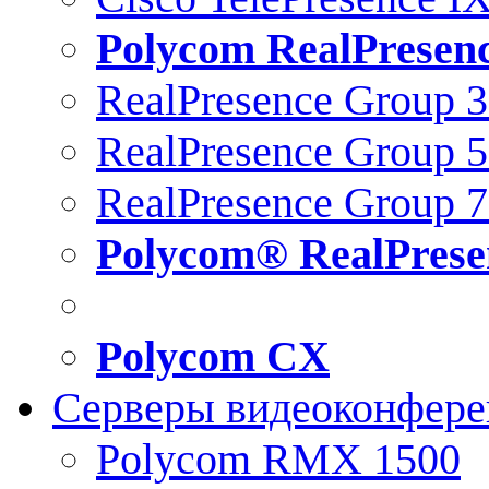
Polycom RealPresen
RealPresence Group 
RealPresence Group 
RealPresence Group 
Polycom® RealPrese
Polycom CX
Серверы видеоконфер
Polycom RMX 1500