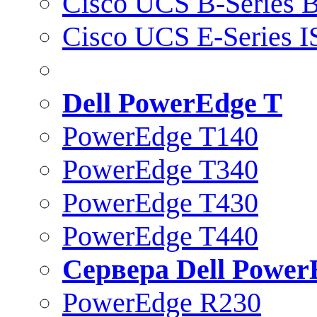
Cisco UCS B-Series B
Cisco UCS E-Series 
Dell PowerEdge T
PowerEdge T140
PowerEdge T340
PowerEdge T430
PowerEdge T440
Сервера Dell Power
PowerEdge R230