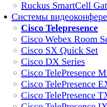
Ruckus SmartCell Ga
Системы видеоконфер
Cisco Telepresence
Cisco Webex Room Se
Cisco SX Quick Set
Cisco DX Series
Cisco TelePresence M
Cisco TelePresence E
Cisco TelePresence T
Cisco TelePresence I