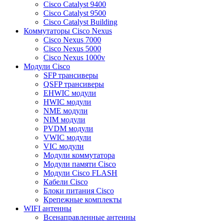
Cisco Catalyst 9400
Cisco Catalyst 9500
Cisco Catalyst Building
Коммутаторы Cisco Nexus
Cisco Nexus 7000
Cisco Nexus 5000
Cisco Nexus 1000v
Модули Cisco
SFP трансиверы
QSFP трансиверы
EHWIC модули
HWIC модули
NME модули
NIM модули
PVDM модули
VWIC модули
VIC модули
Модули коммутатора
Модули памяти Cisco
Модули Cisco FLASH
Кабели Cisco
Блоки питания Cisco
Крепежные комплекты
WIFI антенны
Всенаправленные антенны