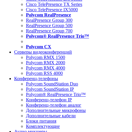
Cisco TelePresence TX Series
Cisco TelePresence IX5000
Polycom RealPresence
RealPresence Group 300
RealPresence Group 500
RealPresence Group 700
Polycom® RealPresence Trio™
Polycom CX
Серверы видеоконференций
Polycom RMX 1500
Polycom RMX 2000
Polycom RMX 4000
Polycom RSS 4000
Конференц-телефоны
Polycom SoundStation Duo
Polycom SoundStation IP
Polycom® RealPresence Trio™
Конференц-телефон IP
Конференц-телефон аналог
Дополнительные микрофоны
Дополнительные кабели
Блоки питания
Комплектующие
Аудио микшеры