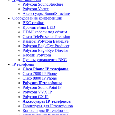
Polycom SoundStructure
Polycom Vortex
Аксессуары SoundStructure
Оборудование конференций
ВКС стойки
Кронштейны LED
HDMI кабели под обжим
Cisco TelePresence Precision
Камеры Polycom EagleEye
Polycom EagleEye Producer
Polycom EagleEye Director
Кабели Polycom
Пульты управления ВКС
IP телефоны
Сisco Phone IP телефоны
Cisco 7800 IP Phone
Cisco 8800 IP Phone
Polycom IP телефоны
Polycom SoundPoint IP
Polycom VVX IP
Polycom CX IP
Аксессуары IP-телефонов
Гарнитуры для IP телефонов
Консоли для IP телефонов