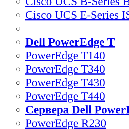
Cisco UCS B-Series B
Cisco UCS E-Series 
Dell PowerEdge T
PowerEdge T140
PowerEdge T340
PowerEdge T430
PowerEdge T440
Сервера Dell Power
PowerEdge R230