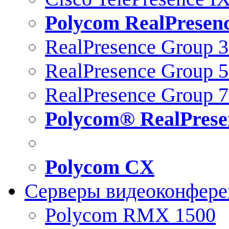
Polycom RealPresen
RealPresence Group 
RealPresence Group 
RealPresence Group 
Polycom® RealPrese
Polycom CX
Серверы видеоконфер
Polycom RMX 1500