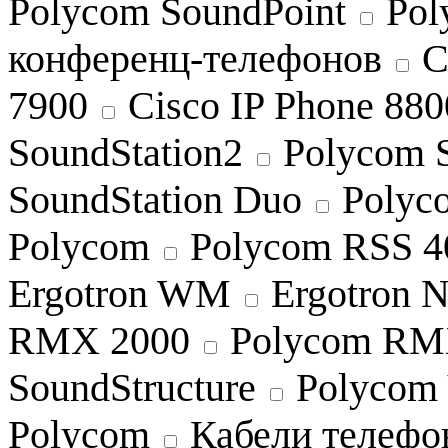
Polycom SoundPoint
Pol
конференц-телефонов
C
7900
Cisco IP Phone 88
SoundStation2
Polycom 
SoundStation Duo
Polyco
Polycom
Polycom RSS 
Ergotron WM
Ergotron 
RMX 2000
Polycom RM
SoundStructure
Polycom 
Polycom
Кабели телефо