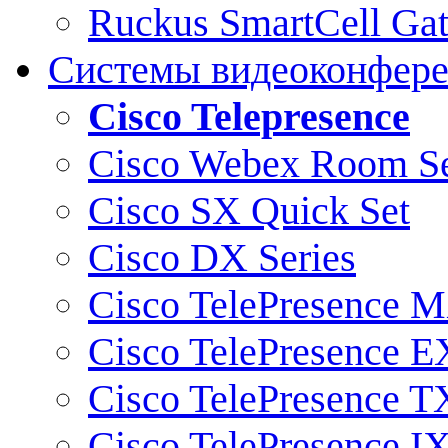
Ruckus SmartCell Ga
Системы видеоконфер
Cisco Telepresence
Cisco Webex Room Se
Cisco SX Quick Set
Cisco DX Series
Cisco TelePresence M
Cisco TelePresence E
Cisco TelePresence T
Cisco TelePresence I