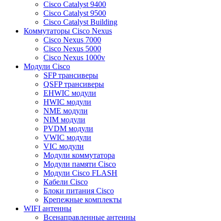
Cisco Catalyst 9400
Cisco Catalyst 9500
Cisco Catalyst Building
Коммутаторы Cisco Nexus
Cisco Nexus 7000
Cisco Nexus 5000
Cisco Nexus 1000v
Модули Cisco
SFP трансиверы
QSFP трансиверы
EHWIC модули
HWIC модули
NME модули
NIM модули
PVDM модули
VWIC модули
VIC модули
Модули коммутатора
Модули памяти Cisco
Модули Cisco FLASH
Кабели Cisco
Блоки питания Cisco
Крепежные комплекты
WIFI антенны
Всенаправленные антенны