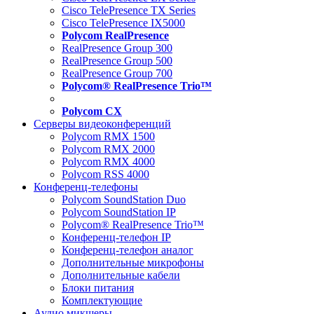
Cisco TelePresence TX Series
Cisco TelePresence IX5000
Polycom RealPresence
RealPresence Group 300
RealPresence Group 500
RealPresence Group 700
Polycom® RealPresence Trio™
Polycom CX
Серверы видеоконференций
Polycom RMX 1500
Polycom RMX 2000
Polycom RMX 4000
Polycom RSS 4000
Конференц-телефоны
Polycom SoundStation Duo
Polycom SoundStation IP
Polycom® RealPresence Trio™
Конференц-телефон IP
Конференц-телефон аналог
Дополнительные микрофоны
Дополнительные кабели
Блоки питания
Комплектующие
Аудио микшеры