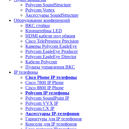
Polycom SoundStructure
Polycom Vortex
Аксессуары SoundStructure
Оборудование конференций
ВКС стойки
Кронштейны LED
HDMI кабели под обжим
Cisco TelePresence Precision
Камеры Polycom EagleEye
Polycom EagleEye Producer
Polycom EagleEye Director
Кабели Polycom
Пульты управления ВКС
IP телефоны
Сisco Phone IP телефоны
Cisco 7800 IP Phone
Cisco 8800 IP Phone
Polycom IP телефоны
Polycom SoundPoint IP
Polycom VVX IP
Polycom CX IP
Аксессуары IP-телефонов
Гарнитуры для IP телефонов
Консоли для IP телефонов