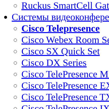
Ruckus SmartCell Ga
Системы видеоконфер
Cisco Telepresence
Cisco Webex Room Se
Cisco SX Quick Set
Cisco DX Series
Cisco TelePresence M
Cisco TelePresence E
Cisco TelePresence T
Cisco TelePresence I