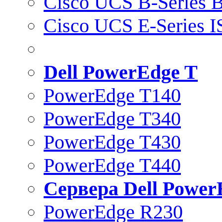
Cisco UCS B-Series B
Cisco UCS E-Series 
Dell PowerEdge T
PowerEdge T140
PowerEdge T340
PowerEdge T430
PowerEdge T440
Сервера Dell Power
PowerEdge R230