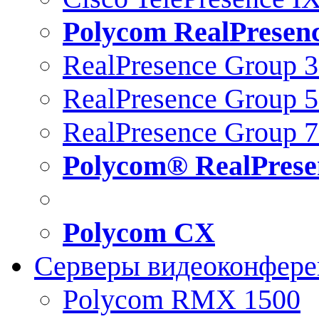
Polycom RealPresen
RealPresence Group 
RealPresence Group 
RealPresence Group 
Polycom® RealPrese
Polycom CX
Серверы видеоконфер
Polycom RMX 1500