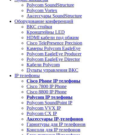
Polycom SoundStructure
Polycom Vortex
Аксессуары SoundStructure
Оборудование конференций
ВКС стойки
Кронштейны LED
HDMI кабели под обжим
Cisco TelePresence Precision
Камеры Polycom EagleEye
Polycom EagleEye Producer
Polycom EagleEye Director
Кабели Polycom
Пульты управления ВКС
IP телефоны
Сisco Phone IP телефоны
Cisco 7800 IP Phone
Cisco 8800 IP Phone
Polycom IP телефоны
Polycom SoundPoint IP
Polycom VVX IP
Polycom CX IP
Аксессуары IP-телефонов
Гарнитуры для IP телефонов
Консоли для IP телефонов