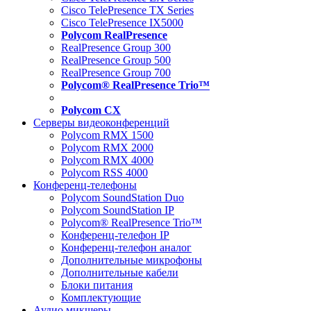
Cisco TelePresence TX Series
Cisco TelePresence IX5000
Polycom RealPresence
RealPresence Group 300
RealPresence Group 500
RealPresence Group 700
Polycom® RealPresence Trio™
Polycom CX
Серверы видеоконференций
Polycom RMX 1500
Polycom RMX 2000
Polycom RMX 4000
Polycom RSS 4000
Конференц-телефоны
Polycom SoundStation Duo
Polycom SoundStation IP
Polycom® RealPresence Trio™
Конференц-телефон IP
Конференц-телефон аналог
Дополнительные микрофоны
Дополнительные кабели
Блоки питания
Комплектующие
Аудио микшеры