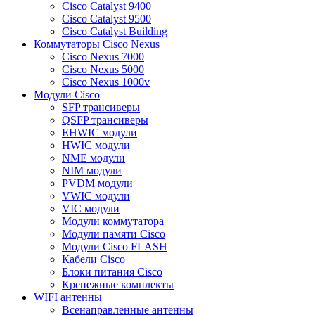
Cisco Catalyst 9400
Cisco Catalyst 9500
Cisco Catalyst Building
Коммутаторы Cisco Nexus
Cisco Nexus 7000
Cisco Nexus 5000
Cisco Nexus 1000v
Модули Cisco
SFP трансиверы
QSFP трансиверы
EHWIC модули
HWIC модули
NME модули
NIM модули
PVDM модули
VWIC модули
VIC модули
Модули коммутатора
Модули памяти Cisco
Модули Cisco FLASH
Кабели Cisco
Блоки питания Cisco
Крепежные комплекты
WIFI антенны
Всенаправленные антенны