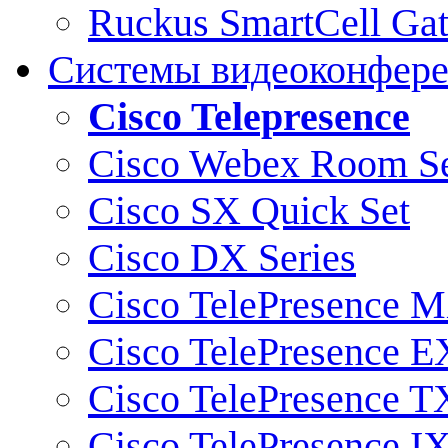
Ruckus SmartCell Ga
Системы видеоконфер
Cisco Telepresence
Cisco Webex Room Se
Cisco SX Quick Set
Cisco DX Series
Cisco TelePresence M
Cisco TelePresence E
Cisco TelePresence T
Cisco TelePresence I