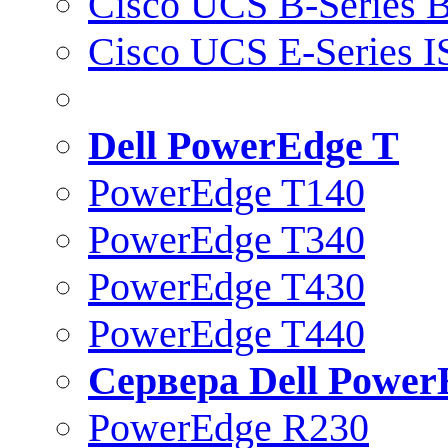
Cisco UCS B-Series B
Cisco UCS E-Series 
Dell PowerEdge T
PowerEdge T140
PowerEdge T340
PowerEdge T430
PowerEdge T440
Сервера Dell Power
PowerEdge R230