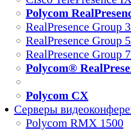
Polycom RealPresen
RealPresence Group 
RealPresence Group 
RealPresence Group 
Polycom® RealPrese
Polycom CX
Серверы видеоконфер
Polycom RMX 1500