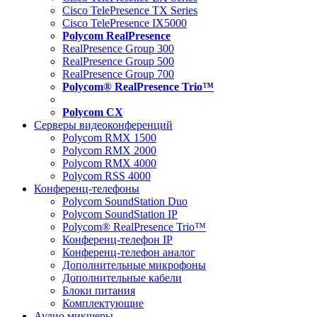
Cisco TelePresence TX Series
Cisco TelePresence IX5000
Polycom RealPresence
RealPresence Group 300
RealPresence Group 500
RealPresence Group 700
Polycom® RealPresence Trio™
Polycom CX
Серверы видеоконференций
Polycom RMX 1500
Polycom RMX 2000
Polycom RMX 4000
Polycom RSS 4000
Конференц-телефоны
Polycom SoundStation Duo
Polycom SoundStation IP
Polycom® RealPresence Trio™
Конференц-телефон IP
Конференц-телефон аналог
Дополнительные микрофоны
Дополнительные кабели
Блоки питания
Комплектующие
Аудио микшеры