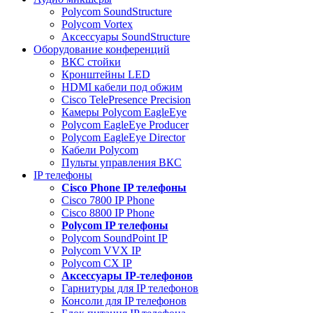
Polycom SoundStructure
Polycom Vortex
Аксессуары SoundStructure
Оборудование конференций
ВКС стойки
Кронштейны LED
HDMI кабели под обжим
Cisco TelePresence Precision
Камеры Polycom EagleEye
Polycom EagleEye Producer
Polycom EagleEye Director
Кабели Polycom
Пульты управления ВКС
IP телефоны
Сisco Phone IP телефоны
Cisco 7800 IP Phone
Cisco 8800 IP Phone
Polycom IP телефоны
Polycom SoundPoint IP
Polycom VVX IP
Polycom CX IP
Аксессуары IP-телефонов
Гарнитуры для IP телефонов
Консоли для IP телефонов