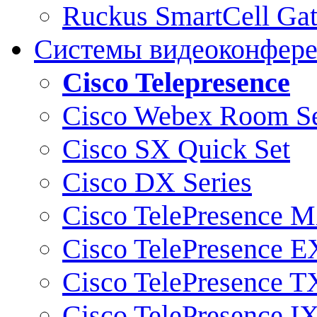
Ruckus SmartCell Ga
Системы видеоконфер
Cisco Telepresence
Cisco Webex Room Se
Cisco SX Quick Set
Cisco DX Series
Cisco TelePresence M
Cisco TelePresence E
Cisco TelePresence T
Cisco TelePresence I