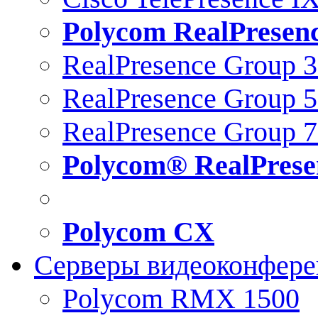
Polycom RealPresen
RealPresence Group 
RealPresence Group 
RealPresence Group 
Polycom® RealPrese
Polycom CX
Серверы видеоконфер
Polycom RMX 1500