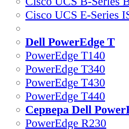
Cisco UCS B-Series B
Cisco UCS E-Series 
Dell PowerEdge T
PowerEdge T140
PowerEdge T340
PowerEdge T430
PowerEdge T440
Сервера Dell Power
PowerEdge R230