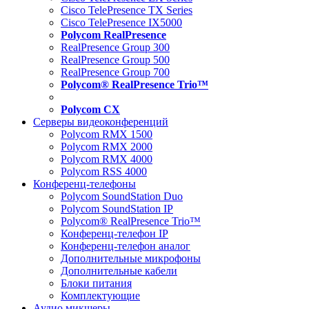
Cisco TelePresence TX Series
Cisco TelePresence IX5000
Polycom RealPresence
RealPresence Group 300
RealPresence Group 500
RealPresence Group 700
Polycom® RealPresence Trio™
Polycom CX
Серверы видеоконференций
Polycom RMX 1500
Polycom RMX 2000
Polycom RMX 4000
Polycom RSS 4000
Конференц-телефоны
Polycom SoundStation Duo
Polycom SoundStation IP
Polycom® RealPresence Trio™
Конференц-телефон IP
Конференц-телефон аналог
Дополнительные микрофоны
Дополнительные кабели
Блоки питания
Комплектующие
Аудио микшеры