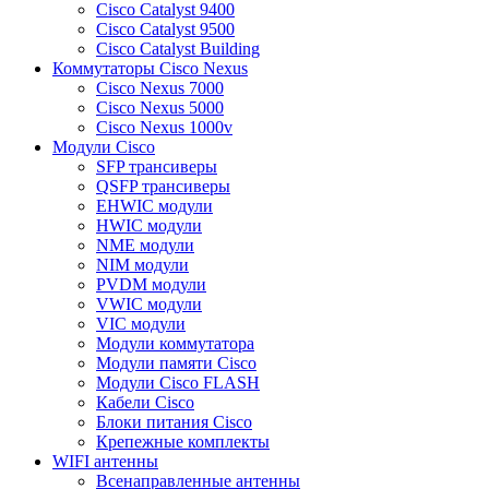
Cisco Catalyst 9400
Cisco Catalyst 9500
Cisco Catalyst Building
Коммутаторы Cisco Nexus
Cisco Nexus 7000
Cisco Nexus 5000
Cisco Nexus 1000v
Модули Cisco
SFP трансиверы
QSFP трансиверы
EHWIC модули
HWIC модули
NME модули
NIM модули
PVDM модули
VWIC модули
VIC модули
Модули коммутатора
Модули памяти Cisco
Модули Cisco FLASH
Кабели Cisco
Блоки питания Cisco
Крепежные комплекты
WIFI антенны
Всенаправленные антенны