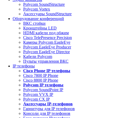
Polycom SoundStructure
Polycom Vortex
Аксессуары SoundStructure
Оборудование конференций
ВКС стойки
Кронштейны LED
HDMI кабели под обжим
Cisco TelePresence Precision
Камеры Polycom EagleEye
Polycom EagleEye Producer
Polycom EagleEye Director
Кабели Polycom
Пульты управления ВКС
IP телефоны
Сisco Phone IP телефоны
Cisco 7800 IP Phone
Cisco 8800 IP Phone
Polycom IP телефоны
Polycom SoundPoint IP
Polycom VVX IP
Polycom CX IP
Аксессуары IP-телефонов
Гарнитуры для IP телефонов
Консоли для IP телефонов