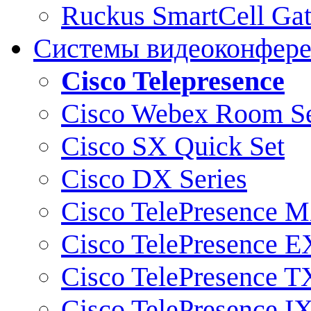
Ruckus SmartCell Ga
Системы видеоконфер
Cisco Telepresence
Cisco Webex Room Se
Cisco SX Quick Set
Cisco DX Series
Cisco TelePresence M
Cisco TelePresence E
Cisco TelePresence T
Cisco TelePresence I