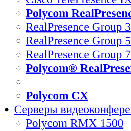
Polycom RealPresen
RealPresence Group 
RealPresence Group 
RealPresence Group 
Polycom® RealPrese
Polycom CX
Серверы видеоконфер
Polycom RMX 1500