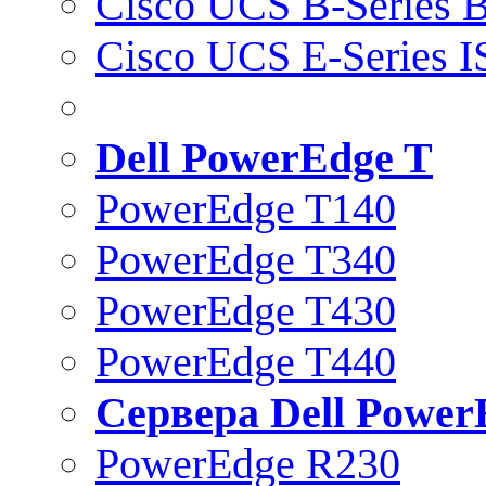
Cisco UCS B-Series B
Cisco UCS E-Series 
Dell PowerEdge T
PowerEdge T140
PowerEdge T340
PowerEdge T430
PowerEdge T440
Сервера Dell Power
PowerEdge R230