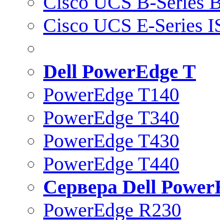
Cisco UCS B-Series B
Cisco UCS E-Series 
Dell PowerEdge T
PowerEdge T140
PowerEdge T340
PowerEdge T430
PowerEdge T440
Сервера Dell Power
PowerEdge R230