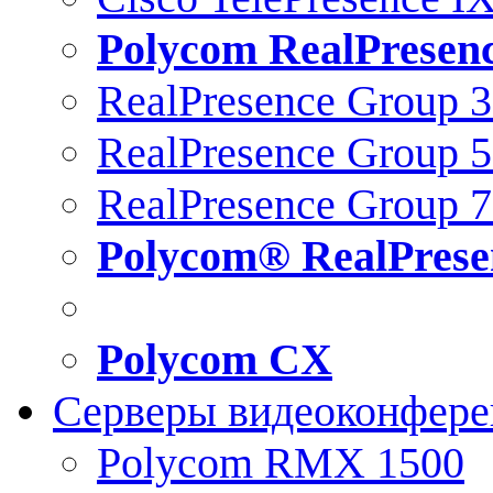
Polycom RealPresen
RealPresence Group 
RealPresence Group 
RealPresence Group 
Polycom® RealPrese
Polycom CX
Серверы видеоконфер
Polycom RMX 1500