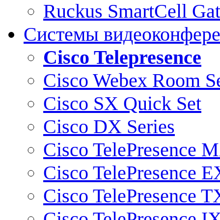
Ruckus SmartCell Ga
Системы видеоконфер
Cisco Telepresence
Cisco Webex Room Se
Cisco SX Quick Set
Cisco DX Series
Cisco TelePresence M
Cisco TelePresence E
Cisco TelePresence T
Cisco TelePresence I