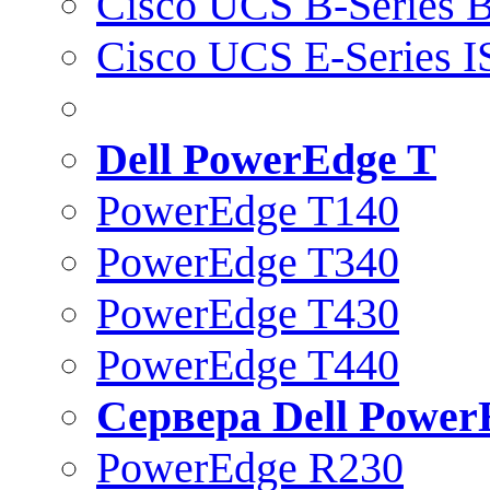
Cisco UCS B-Series B
Cisco UCS E-Series 
Dell PowerEdge T
PowerEdge T140
PowerEdge T340
PowerEdge T430
PowerEdge T440
Сервера Dell Power
PowerEdge R230