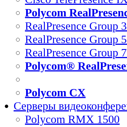
Polycom RealPresen
RealPresence Group 
RealPresence Group 
RealPresence Group 
Polycom® RealPrese
Polycom CX
Серверы видеоконфер
Polycom RMX 1500