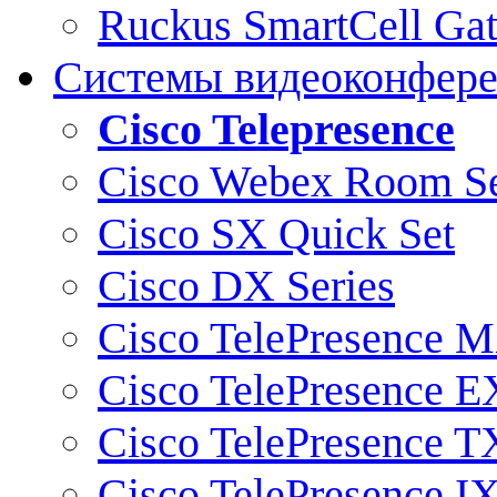
Ruckus SmartCell Ga
Системы видеоконфер
Cisco Telepresence
Cisco Webex Room Se
Cisco SX Quick Set
Cisco DX Series
Cisco TelePresence M
Cisco TelePresence E
Cisco TelePresence T
Cisco TelePresence I