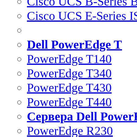
Cisco UCS B-Series B
Cisco UCS E-Series 
Dell PowerEdge T
PowerEdge T140
PowerEdge T340
PowerEdge T430
PowerEdge T440
Сервера Dell Power
PowerEdge R230