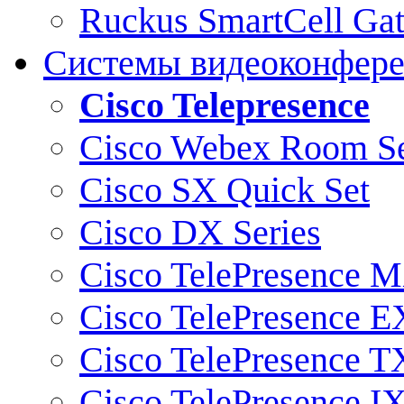
Ruckus SmartCell Ga
Системы видеоконфер
Cisco Telepresence
Cisco Webex Room Se
Cisco SX Quick Set
Cisco DX Series
Cisco TelePresence M
Cisco TelePresence E
Cisco TelePresence T
Cisco TelePresence I