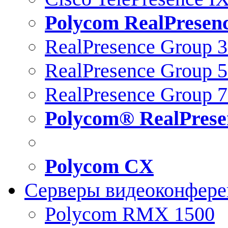
Polycom RealPresen
RealPresence Group 
RealPresence Group 
RealPresence Group 
Polycom® RealPrese
Polycom CX
Серверы видеоконфер
Polycom RMX 1500