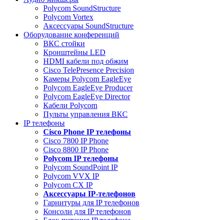
Polycom SoundStructure
Polycom Vortex
Аксессуары SoundStructure
Оборудование конференций
ВКС стойки
Кронштейны LED
HDMI кабели под обжим
Cisco TelePresence Precision
Камеры Polycom EagleEye
Polycom EagleEye Producer
Polycom EagleEye Director
Кабели Polycom
Пульты управления ВКС
IP телефоны
Сisco Phone IP телефоны
Cisco 7800 IP Phone
Cisco 8800 IP Phone
Polycom IP телефоны
Polycom SoundPoint IP
Polycom VVX IP
Polycom CX IP
Аксессуары IP-телефонов
Гарнитуры для IP телефонов
Консоли для IP телефонов