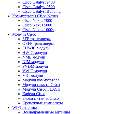
Cisco Catalyst 9400
Cisco Catalyst 9500
Cisco Catalyst Building
Коммутаторы Cisco Nexus
Cisco Nexus 7000
Cisco Nexus 5000
Cisco Nexus 1000v
Модули Cisco
SFP трансиверы
QSFP трансиверы
EHWIC модули
HWIC модули
NME модули
NIM модули
PVDM модули
VWIC модули
VIC модули
Модули коммутатора
Модули памяти Cisco
Модули Cisco FLASH
Кабели Cisco
Блоки питания Cisco
Крепежные комплекты
WIFI антенны
Всенаправленные антенны