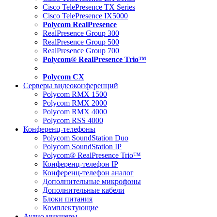
Cisco TelePresence TX Series
Cisco TelePresence IX5000
Polycom RealPresence
RealPresence Group 300
RealPresence Group 500
RealPresence Group 700
Polycom® RealPresence Trio™
Polycom CX
Серверы видеоконференций
Polycom RMX 1500
Polycom RMX 2000
Polycom RMX 4000
Polycom RSS 4000
Конференц-телефоны
Polycom SoundStation Duo
Polycom SoundStation IP
Polycom® RealPresence Trio™
Конференц-телефон IP
Конференц-телефон аналог
Дополнительные микрофоны
Дополнительные кабели
Блоки питания
Комплектующие
Аудио микшеры