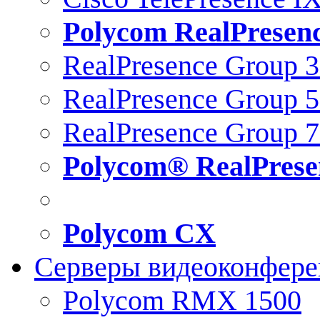
Polycom RealPresen
RealPresence Group 
RealPresence Group 
RealPresence Group 
Polycom® RealPrese
Polycom CX
Серверы видеоконфер
Polycom RMX 1500