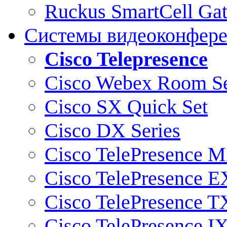
Ruckus SmartCell Ga
Системы видеоконфер
Cisco Telepresence
Cisco Webex Room Se
Cisco SX Quick Set
Cisco DX Series
Cisco TelePresence M
Cisco TelePresence E
Cisco TelePresence T
Cisco TelePresence I