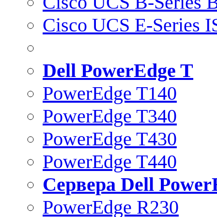
Cisco UCS B-Series B
Cisco UCS E-Series 
Dell PowerEdge T
PowerEdge T140
PowerEdge T340
PowerEdge T430
PowerEdge T440
Сервера Dell Power
PowerEdge R230