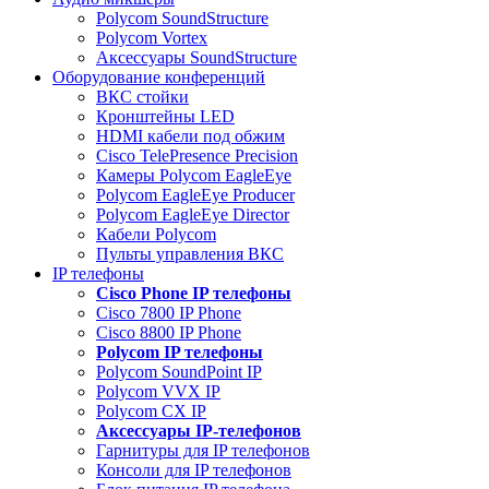
Polycom SoundStructure
Polycom Vortex
Аксессуары SoundStructure
Оборудование конференций
ВКС стойки
Кронштейны LED
HDMI кабели под обжим
Cisco TelePresence Precision
Камеры Polycom EagleEye
Polycom EagleEye Producer
Polycom EagleEye Director
Кабели Polycom
Пульты управления ВКС
IP телефоны
Сisco Phone IP телефоны
Cisco 7800 IP Phone
Cisco 8800 IP Phone
Polycom IP телефоны
Polycom SoundPoint IP
Polycom VVX IP
Polycom CX IP
Аксессуары IP-телефонов
Гарнитуры для IP телефонов
Консоли для IP телефонов