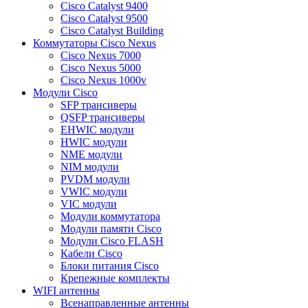
Cisco Catalyst 9400
Cisco Catalyst 9500
Cisco Catalyst Building
Коммутаторы Cisco Nexus
Cisco Nexus 7000
Cisco Nexus 5000
Cisco Nexus 1000v
Модули Cisco
SFP трансиверы
QSFP трансиверы
EHWIC модули
HWIC модули
NME модули
NIM модули
PVDM модули
VWIC модули
VIC модули
Модули коммутатора
Модули памяти Cisco
Модули Cisco FLASH
Кабели Cisco
Блоки питания Cisco
Крепежные комплекты
WIFI антенны
Всенаправленные антенны