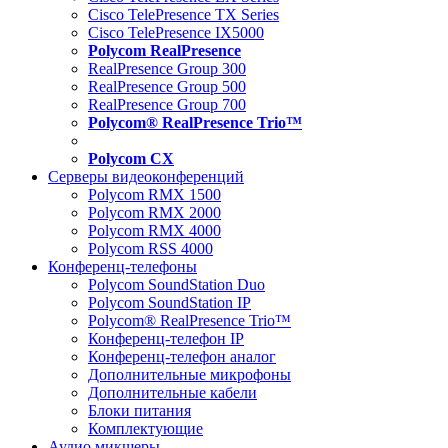
Cisco TelePresence TX Series
Cisco TelePresence IX5000
Polycom RealPresence
RealPresence Group 300
RealPresence Group 500
RealPresence Group 700
Polycom® RealPresence Trio™
Polycom CX
Серверы видеоконференций
Polycom RMX 1500
Polycom RMX 2000
Polycom RMX 4000
Polycom RSS 4000
Конференц-телефоны
Polycom SoundStation Duo
Polycom SoundStation IP
Polycom® RealPresence Trio™
Конференц-телефон IP
Конференц-телефон аналог
Дополнительные микрофоны
Дополнительные кабели
Блоки питания
Комплектующие
Аудио микшеры