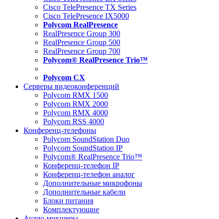
Cisco TelePresence TX Series
Cisco TelePresence IX5000
Polycom RealPresence
RealPresence Group 300
RealPresence Group 500
RealPresence Group 700
Polycom® RealPresence Trio™
Polycom CX
Серверы видеоконференций
Polycom RMX 1500
Polycom RMX 2000
Polycom RMX 4000
Polycom RSS 4000
Конференц-телефоны
Polycom SoundStation Duo
Polycom SoundStation IP
Polycom® RealPresence Trio™
Конференц-телефон IP
Конференц-телефон аналог
Дополнительные микрофоны
Дополнительные кабели
Блоки питания
Комплектующие
Аудио микшеры