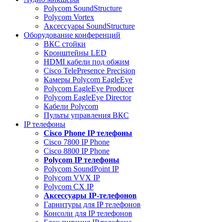
Polycom SoundStructure
Polycom Vortex
Аксессуары SoundStructure
Оборудование конференций
ВКС стойки
Кронштейны LED
HDMI кабели под обжим
Cisco TelePresence Precision
Камеры Polycom EagleEye
Polycom EagleEye Producer
Polycom EagleEye Director
Кабели Polycom
Пульты управления ВКС
IP телефоны
Сisco Phone IP телефоны
Cisco 7800 IP Phone
Cisco 8800 IP Phone
Polycom IP телефоны
Polycom SoundPoint IP
Polycom VVX IP
Polycom CX IP
Аксессуары IP-телефонов
Гарнитуры для IP телефонов
Консоли для IP телефонов