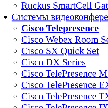
Ruckus SmartCell Ga
Системы видеоконфер
Cisco Telepresence
Cisco Webex Room Se
Cisco SX Quick Set
Cisco DX Series
Cisco TelePresence M
Cisco TelePresence E
Cisco TelePresence T
Cisco TelePresence I