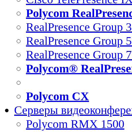
Polycom RealPresen
RealPresence Group 
RealPresence Group 
RealPresence Group 
Polycom® RealPrese
Polycom CX
Серверы видеоконфер
Polycom RMX 1500