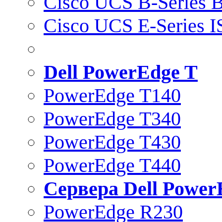
Cisco UCS B-Series B
Cisco UCS E-Series 
Dell PowerEdge T
PowerEdge T140
PowerEdge T340
PowerEdge T430
PowerEdge T440
Сервера Dell Power
PowerEdge R230