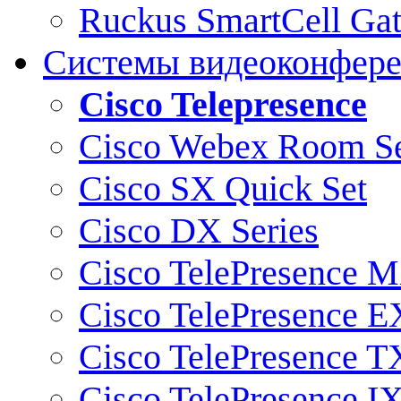
Ruckus SmartCell Ga
Системы видеоконфер
Cisco Telepresence
Cisco Webex Room Se
Cisco SX Quick Set
Cisco DX Series
Cisco TelePresence M
Cisco TelePresence E
Cisco TelePresence T
Cisco TelePresence I