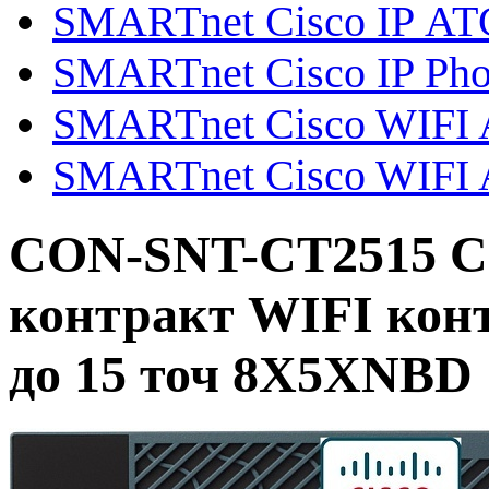
SMARTnet Cisco IP АТ
SMARTnet Cisco IP Ph
SMARTnet Cisco WIFI Ai
SMARTnet Cisco WIFI A
CON-SNT-CT2515 C
контракт WIFI кон
до 15 точ 8X5XNBD