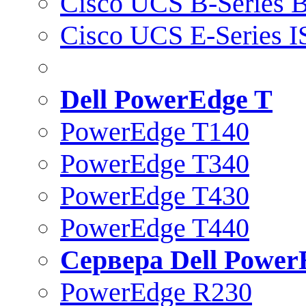
Cisco UCS B-Series B
Cisco UCS E-Series 
Dell PowerEdge T
PowerEdge T140
PowerEdge T340
PowerEdge T430
PowerEdge T440
Сервера Dell Power
PowerEdge R230