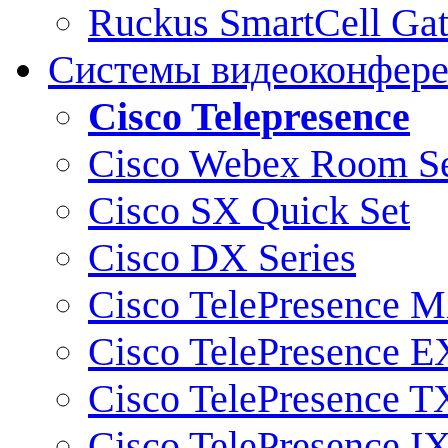
Ruckus SmartCell Ga
Системы видеоконфер
Cisco Telepresence
Cisco Webex Room Se
Cisco SX Quick Set
Cisco DX Series
Cisco TelePresence M
Cisco TelePresence E
Cisco TelePresence T
Cisco TelePresence I