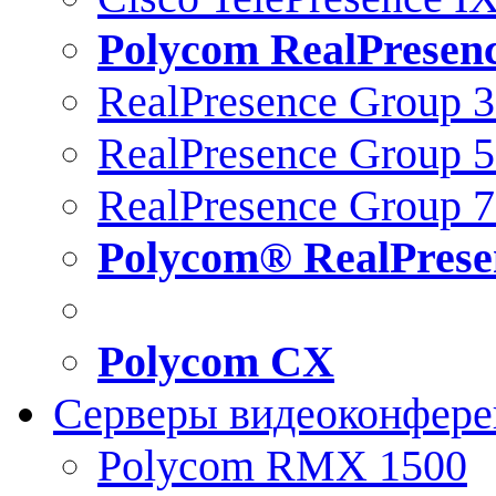
Polycom RealPresen
RealPresence Group 
RealPresence Group 
RealPresence Group 
Polycom® RealPrese
Polycom CX
Серверы видеоконфер
Polycom RMX 1500