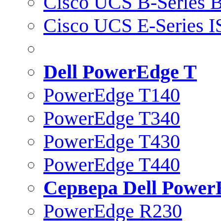
Cisco UCS B-Series B
Cisco UCS E-Series 
Dell PowerEdge T
PowerEdge T140
PowerEdge T340
PowerEdge T430
PowerEdge T440
Сервера Dell Power
PowerEdge R230