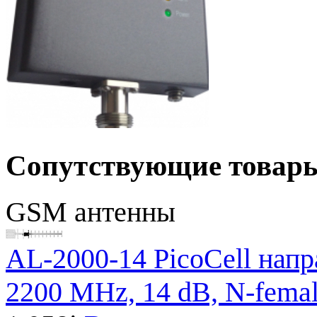
Сопутствующие товар
GSM антенны
AL-2000-14 PicoCell нап
2200 MHz, 14 dB, N-fema