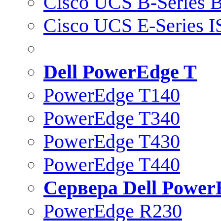
Cisco UCS B-Series B
Cisco UCS E-Series 
Dell PowerEdge T
PowerEdge T140
PowerEdge T340
PowerEdge T430
PowerEdge T440
Сервера Dell Power
PowerEdge R230