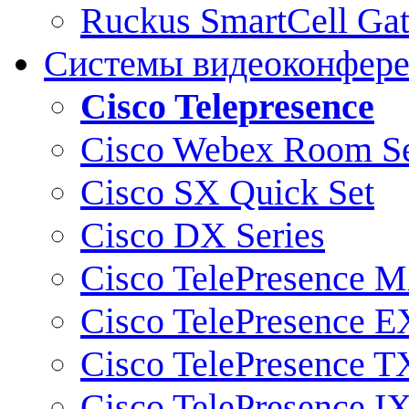
Ruckus SmartCell Ga
Системы видеоконфер
Cisco Telepresence
Cisco Webex Room Se
Cisco SX Quick Set
Cisco DX Series
Cisco TelePresence M
Cisco TelePresence E
Cisco TelePresence T
Cisco TelePresence I