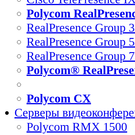
Polycom RealPresen
RealPresence Group 
RealPresence Group 
RealPresence Group 
Polycom® RealPrese
Polycom CX
Серверы видеоконфер
Polycom RMX 1500