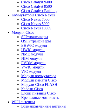
Cisco Catalyst 9400
Cisco Catalyst 9500
Cisco Catalyst Building
Коммутаторы Cisco Nexus
Cisco Nexus 7000
Cisco Nexus 5000
Cisco Nexus 1000v
Модули Cisco
SFP трансиверы
QSFP трансиверы
EHWIC модули
HWIC модули
NME модули
NIM модули
PVDM модули
VWIC модули
VIC модули
Модули коммутатора
Модули памяти Cisco
Модули Cisco FLASH
Кабели Cisco
Блоки питания Cisco
Крепежные комплекты
WIFI антенны
Всенаправленные антенны