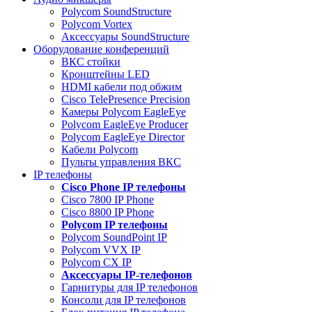
Polycom SoundStructure
Polycom Vortex
Аксессуары SoundStructure
Оборудование конференций
ВКС стойки
Кронштейны LED
HDMI кабели под обжим
Cisco TelePresence Precision
Камеры Polycom EagleEye
Polycom EagleEye Producer
Polycom EagleEye Director
Кабели Polycom
Пульты управления ВКС
IP телефоны
Сisco Phone IP телефоны
Cisco 7800 IP Phone
Cisco 8800 IP Phone
Polycom IP телефоны
Polycom SoundPoint IP
Polycom VVX IP
Polycom CX IP
Аксессуары IP-телефонов
Гарнитуры для IP телефонов
Консоли для IP телефонов