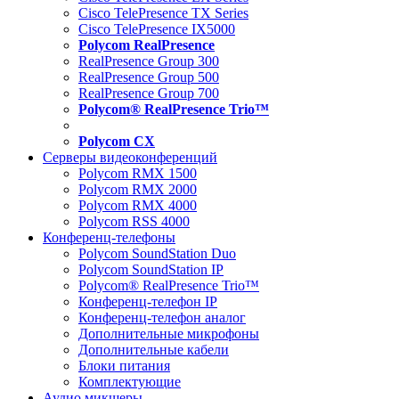
Cisco TelePresence TX Series
Cisco TelePresence IX5000
Polycom RealPresence
RealPresence Group 300
RealPresence Group 500
RealPresence Group 700
Polycom® RealPresence Trio™
Polycom CX
Серверы видеоконференций
Polycom RMX 1500
Polycom RMX 2000
Polycom RMX 4000
Polycom RSS 4000
Конференц-телефоны
Polycom SoundStation Duo
Polycom SoundStation IP
Polycom® RealPresence Trio™
Конференц-телефон IP
Конференц-телефон аналог
Дополнительные микрофоны
Дополнительные кабели
Блоки питания
Комплектующие
Аудио микшеры