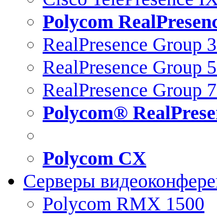
Polycom RealPresen
RealPresence Group 
RealPresence Group 
RealPresence Group 
Polycom® RealPrese
Polycom CX
Серверы видеоконфер
Polycom RMX 1500