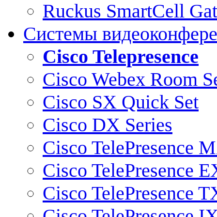
Ruckus SmartCell Ga
Системы видеоконфер
Cisco Telepresence
Cisco Webex Room Se
Cisco SX Quick Set
Cisco DX Series
Cisco TelePresence M
Cisco TelePresence E
Cisco TelePresence T
Cisco TelePresence I