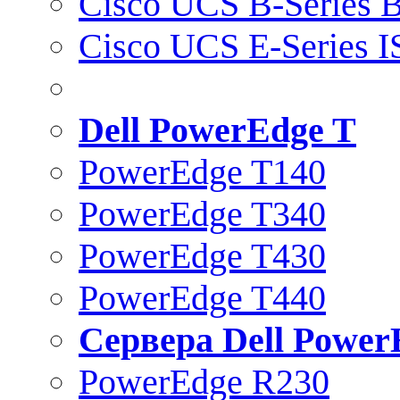
Cisco UCS B-Series B
Cisco UCS E-Series 
Dell PowerEdge T
PowerEdge T140
PowerEdge T340
PowerEdge T430
PowerEdge T440
Сервера Dell Power
PowerEdge R230