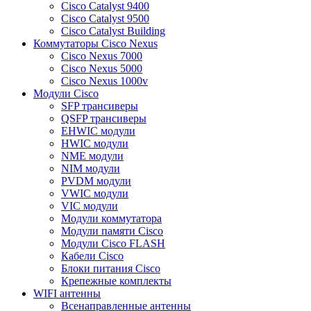
Cisco Catalyst 9400
Cisco Catalyst 9500
Cisco Catalyst Building
Коммутаторы Cisco Nexus
Cisco Nexus 7000
Cisco Nexus 5000
Cisco Nexus 1000v
Модули Cisco
SFP трансиверы
QSFP трансиверы
EHWIC модули
HWIC модули
NME модули
NIM модули
PVDM модули
VWIC модули
VIC модули
Модули коммутатора
Модули памяти Cisco
Модули Cisco FLASH
Кабели Cisco
Блоки питания Cisco
Крепежные комплекты
WIFI антенны
Всенаправленные антенны