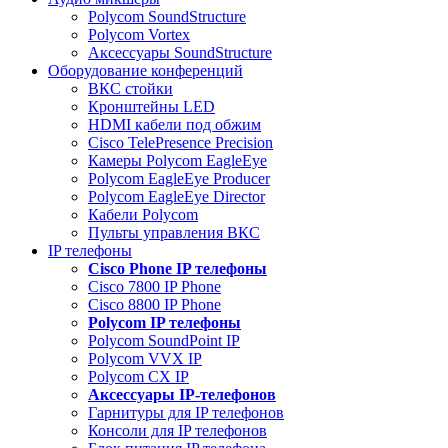
Polycom SoundStructure
Polycom Vortex
Аксессуары SoundStructure
Оборудование конференций
ВКС стойки
Кронштейны LED
HDMI кабели под обжим
Cisco TelePresence Precision
Камеры Polycom EagleEye
Polycom EagleEye Producer
Polycom EagleEye Director
Кабели Polycom
Пульты управления ВКС
IP телефоны
Сisco Phone IP телефоны
Cisco 7800 IP Phone
Cisco 8800 IP Phone
Polycom IP телефоны
Polycom SoundPoint IP
Polycom VVX IP
Polycom CX IP
Аксессуары IP-телефонов
Гарнитуры для IP телефонов
Консоли для IP телефонов