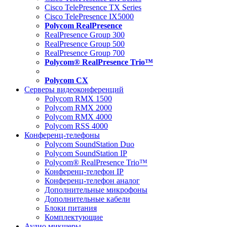
Cisco TelePresence TX Series
Cisco TelePresence IX5000
Polycom RealPresence
RealPresence Group 300
RealPresence Group 500
RealPresence Group 700
Polycom® RealPresence Trio™
Polycom CX
Серверы видеоконференций
Polycom RMX 1500
Polycom RMX 2000
Polycom RMX 4000
Polycom RSS 4000
Конференц-телефоны
Polycom SoundStation Duo
Polycom SoundStation IP
Polycom® RealPresence Trio™
Конференц-телефон IP
Конференц-телефон аналог
Дополнительные микрофоны
Дополнительные кабели
Блоки питания
Комплектующие
Аудио микшеры