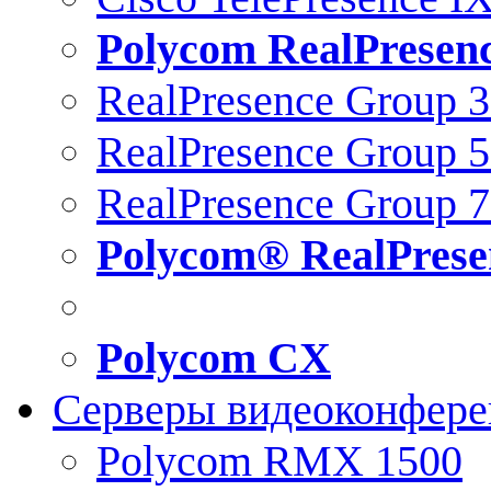
Polycom RealPresen
RealPresence Group 
RealPresence Group 
RealPresence Group 
Polycom® RealPrese
Polycom CX
Серверы видеоконфер
Polycom RMX 1500