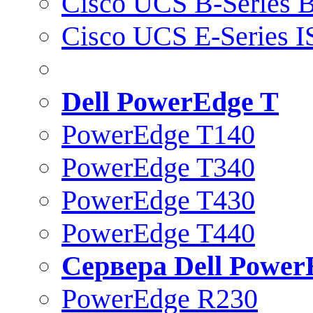
Cisco UCS B-Series B
Cisco UCS E-Series 
Dell PowerEdge T
PowerEdge T140
PowerEdge T340
PowerEdge T430
PowerEdge T440
Сервера Dell Power
PowerEdge R230