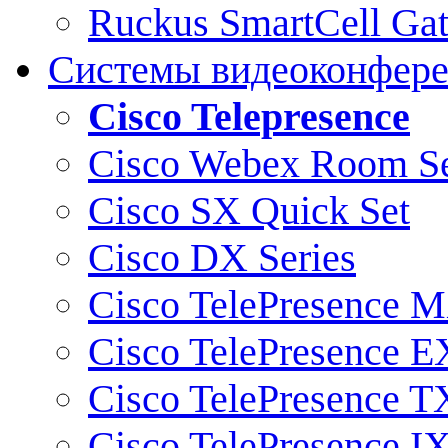
Ruckus SmartCell Ga
Системы видеоконфер
Cisco Telepresence
Cisco Webex Room Se
Cisco SX Quick Set
Cisco DX Series
Cisco TelePresence M
Cisco TelePresence E
Cisco TelePresence T
Cisco TelePresence I