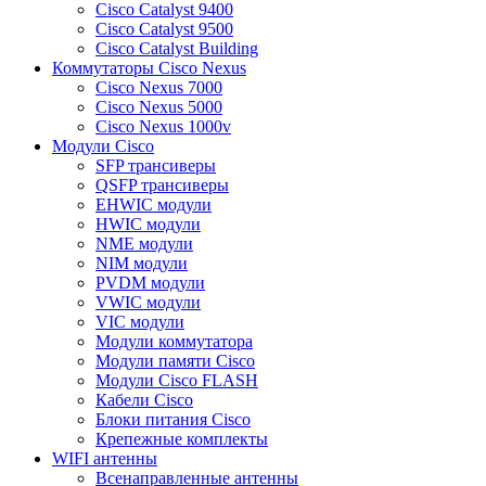
Cisco Catalyst 9400
Cisco Catalyst 9500
Cisco Catalyst Building
Коммутаторы Cisco Nexus
Cisco Nexus 7000
Cisco Nexus 5000
Cisco Nexus 1000v
Модули Cisco
SFP трансиверы
QSFP трансиверы
EHWIC модули
HWIC модули
NME модули
NIM модули
PVDM модули
VWIC модули
VIC модули
Модули коммутатора
Модули памяти Cisco
Модули Cisco FLASH
Кабели Cisco
Блоки питания Cisco
Крепежные комплекты
WIFI антенны
Всенаправленные антенны