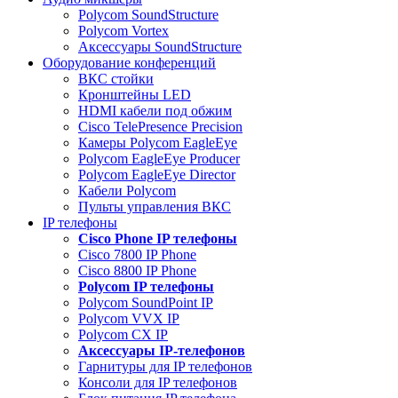
Polycom SoundStructure
Polycom Vortex
Аксессуары SoundStructure
Оборудование конференций
ВКС стойки
Кронштейны LED
HDMI кабели под обжим
Cisco TelePresence Precision
Камеры Polycom EagleEye
Polycom EagleEye Producer
Polycom EagleEye Director
Кабели Polycom
Пульты управления ВКС
IP телефоны
Сisco Phone IP телефоны
Cisco 7800 IP Phone
Cisco 8800 IP Phone
Polycom IP телефоны
Polycom SoundPoint IP
Polycom VVX IP
Polycom CX IP
Аксессуары IP-телефонов
Гарнитуры для IP телефонов
Консоли для IP телефонов