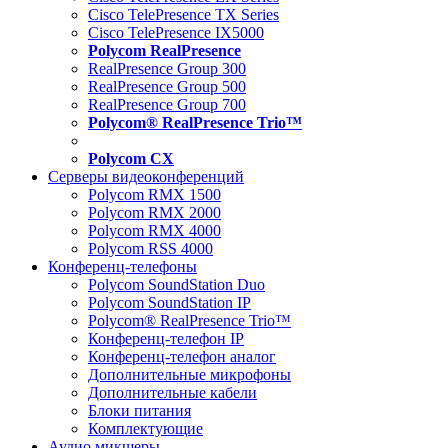
Cisco TelePresence TX Series
Cisco TelePresence IX5000
Polycom RealPresence
RealPresence Group 300
RealPresence Group 500
RealPresence Group 700
Polycom® RealPresence Trio™
Polycom CX
Серверы видеоконференций
Polycom RMX 1500
Polycom RMX 2000
Polycom RMX 4000
Polycom RSS 4000
Конференц-телефоны
Polycom SoundStation Duo
Polycom SoundStation IP
Polycom® RealPresence Trio™
Конференц-телефон IP
Конференц-телефон аналог
Дополнительные микрофоны
Дополнительные кабели
Блоки питания
Комплектующие
Аудио микшеры