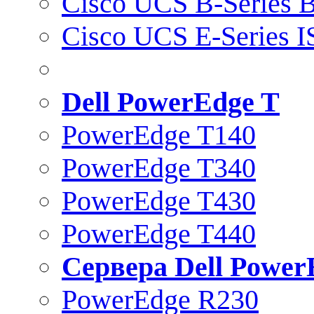
Cisco UCS B-Series B
Cisco UCS E-Series 
Dell PowerEdge T
PowerEdge T140
PowerEdge T340
PowerEdge T430
PowerEdge T440
Сервера Dell Power
PowerEdge R230