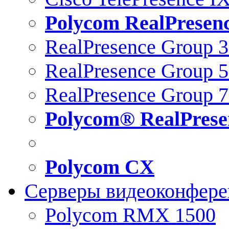
Polycom RealPresen
RealPresence Group 
RealPresence Group 
RealPresence Group 
Polycom® RealPrese
Polycom CX
Серверы видеоконфер
Polycom RMX 1500