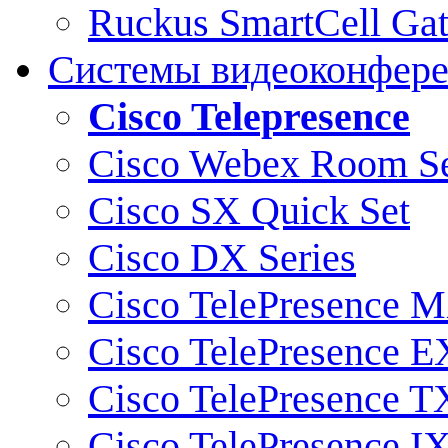
Ruckus SmartCell Ga
Системы видеоконфер
Cisco Telepresence
Cisco Webex Room Se
Cisco SX Quick Set
Cisco DX Series
Cisco TelePresence M
Cisco TelePresence E
Cisco TelePresence T
Cisco TelePresence I