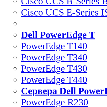
Cisco UCS B-Series B
Cisco UCS E-Series 
Dell PowerEdge T
PowerEdge T140
PowerEdge T340
PowerEdge T430
PowerEdge T440
Сервера Dell Power
PowerEdge R230