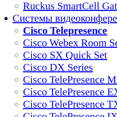
Ruckus SmartCell Ga
Системы видеоконфер
Cisco Telepresence
Cisco Webex Room Se
Cisco SX Quick Set
Cisco DX Series
Cisco TelePresence M
Cisco TelePresence E
Cisco TelePresence T
Cisco TelePresence I