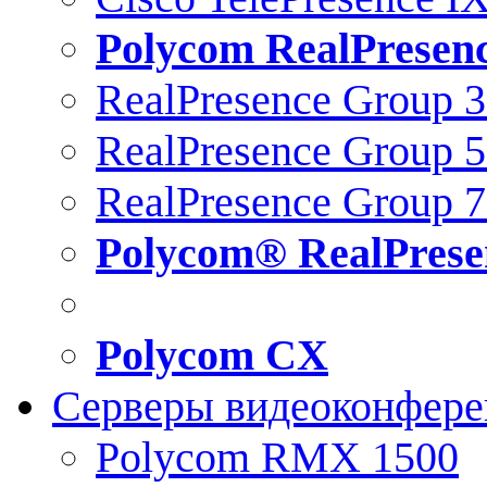
Polycom RealPresen
RealPresence Group 
RealPresence Group 
RealPresence Group 
Polycom® RealPrese
Polycom CX
Серверы видеоконфер
Polycom RMX 1500