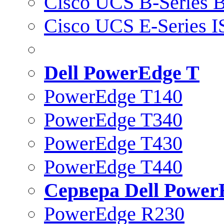
Cisco UCS B-Series B
Cisco UCS E-Series 
Dell PowerEdge T
PowerEdge T140
PowerEdge T340
PowerEdge T430
PowerEdge T440
Сервера Dell Power
PowerEdge R230