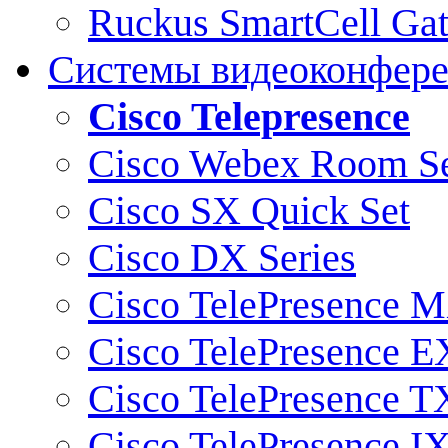
Ruckus SmartCell Ga
Системы видеоконфер
Cisco Telepresence
Cisco Webex Room Se
Cisco SX Quick Set
Cisco DX Series
Cisco TelePresence M
Cisco TelePresence E
Cisco TelePresence T
Cisco TelePresence I