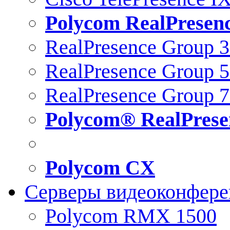
Polycom RealPresen
RealPresence Group 
RealPresence Group 
RealPresence Group 
Polycom® RealPrese
Polycom CX
Серверы видеоконфер
Polycom RMX 1500