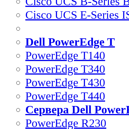
Cisco UCS B-Series B
Cisco UCS E-Series 
Dell PowerEdge T
PowerEdge T140
PowerEdge T340
PowerEdge T430
PowerEdge T440
Сервера Dell Power
PowerEdge R230