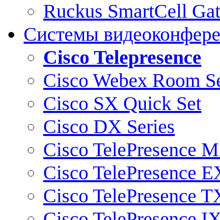
Ruckus SmartCell Ga
Системы видеоконфер
Cisco Telepresence
Cisco Webex Room Se
Cisco SX Quick Set
Cisco DX Series
Cisco TelePresence M
Cisco TelePresence E
Cisco TelePresence T
Cisco TelePresence I