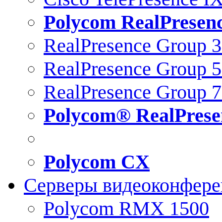
Polycom RealPresen
RealPresence Group 
RealPresence Group 
RealPresence Group 
Polycom® RealPrese
Polycom CX
Серверы видеоконфер
Polycom RMX 1500