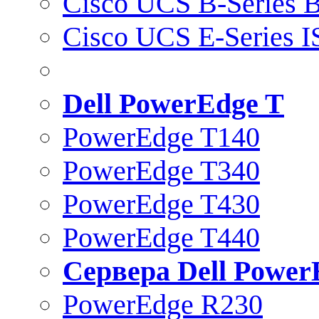
Cisco UCS B-Series B
Cisco UCS E-Series 
Dell PowerEdge T
PowerEdge T140
PowerEdge T340
PowerEdge T430
PowerEdge T440
Сервера Dell Power
PowerEdge R230