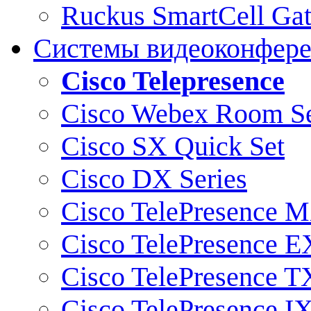
Ruckus SmartCell Ga
Системы видеоконфер
Cisco Telepresence
Cisco Webex Room Se
Cisco SX Quick Set
Cisco DX Series
Cisco TelePresence M
Cisco TelePresence E
Cisco TelePresence T
Cisco TelePresence I