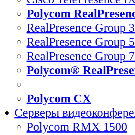
Polycom RealPresen
RealPresence Group 
RealPresence Group 
RealPresence Group 
Polycom® RealPrese
Polycom CX
Серверы видеоконфер
Polycom RMX 1500