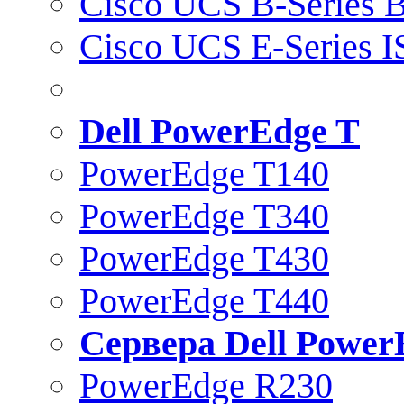
Cisco UCS B-Series B
Cisco UCS E-Series 
Dell PowerEdge T
PowerEdge T140
PowerEdge T340
PowerEdge T430
PowerEdge T440
Сервера Dell Power
PowerEdge R230