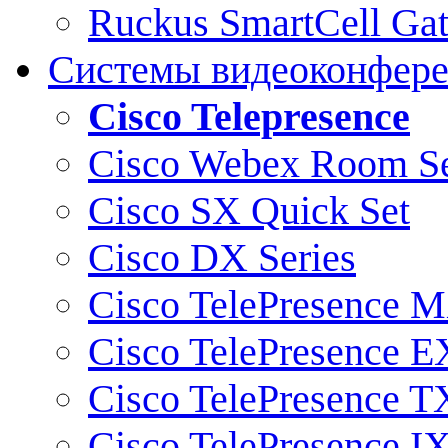
Ruckus SmartCell Ga
Системы видеоконфер
Cisco Telepresence
Cisco Webex Room Se
Cisco SX Quick Set
Cisco DX Series
Cisco TelePresence M
Cisco TelePresence E
Cisco TelePresence T
Cisco TelePresence I