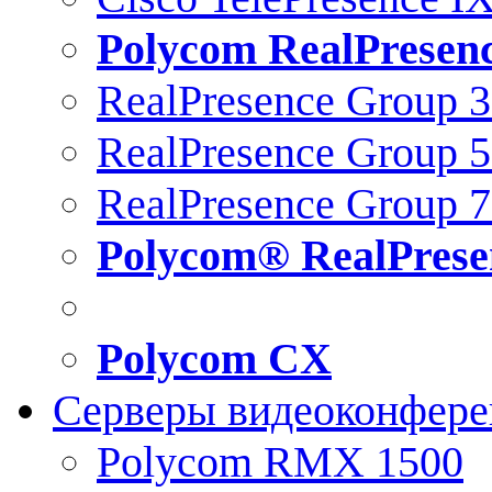
Polycom RealPresen
RealPresence Group 
RealPresence Group 
RealPresence Group 
Polycom® RealPrese
Polycom CX
Серверы видеоконфер
Polycom RMX 1500