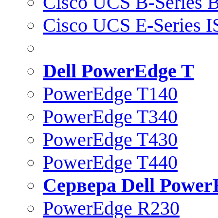
Cisco UCS B-Series B
Cisco UCS E-Series 
Dell PowerEdge T
PowerEdge T140
PowerEdge T340
PowerEdge T430
PowerEdge T440
Сервера Dell Power
PowerEdge R230