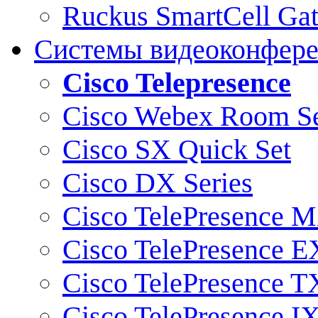
Ruckus SmartCell Ga
Системы видеоконфер
Cisco Telepresence
Cisco Webex Room Se
Cisco SX Quick Set
Cisco DX Series
Cisco TelePresence M
Cisco TelePresence E
Cisco TelePresence T
Cisco TelePresence I