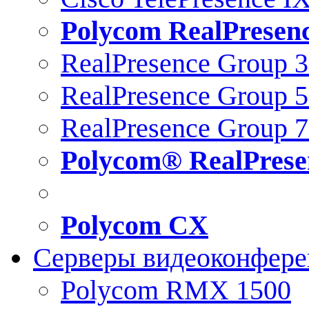
Polycom RealPresen
RealPresence Group 
RealPresence Group 
RealPresence Group 
Polycom® RealPrese
Polycom CX
Серверы видеоконфер
Polycom RMX 1500