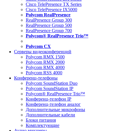
Cisco TelePresence TX Series
Cisco TelePresence IX5000
Polycom RealPresence
RealPresence Group 300
RealPresence Group 500
RealPresence Group 700
Polycom® RealPresence Trio™
Polycom CX
Серверы видеоконференций
Polycom RMX 1500
Polycom RMX 2000
Polycom RMX 4000
Polycom RSS 4000
Конференц-телефоны
Polycom SoundStation Duo
Polycom SoundStation IP
Polycom® RealPresence Trio™
Конференц-телефон IP
Конференц-телефон аналог
Дополнительные микрофоны
Дополнительные кабели
Блоки питания
Комплектующие
Аудио микшеры