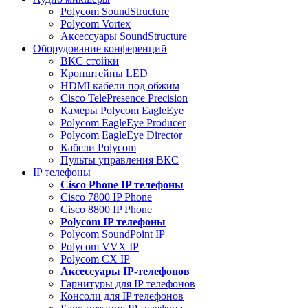
Polycom SoundStructure
Polycom Vortex
Аксессуары SoundStructure
Оборудование конференций
ВКС стойки
Кронштейны LED
HDMI кабели под обжим
Cisco TelePresence Precision
Камеры Polycom EagleEye
Polycom EagleEye Producer
Polycom EagleEye Director
Кабели Polycom
Пульты управления ВКС
IP телефоны
Сisco Phone IP телефоны
Cisco 7800 IP Phone
Cisco 8800 IP Phone
Polycom IP телефоны
Polycom SoundPoint IP
Polycom VVX IP
Polycom CX IP
Аксессуары IP-телефонов
Гарнитуры для IP телефонов
Консоли для IP телефонов