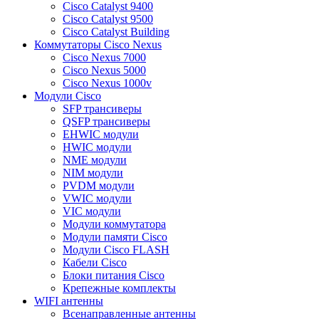
Cisco Catalyst 9400
Cisco Catalyst 9500
Cisco Catalyst Building
Коммутаторы Cisco Nexus
Cisco Nexus 7000
Cisco Nexus 5000
Cisco Nexus 1000v
Модули Cisco
SFP трансиверы
QSFP трансиверы
EHWIC модули
HWIC модули
NME модули
NIM модули
PVDM модули
VWIC модули
VIC модули
Модули коммутатора
Модули памяти Cisco
Модули Cisco FLASH
Кабели Cisco
Блоки питания Cisco
Крепежные комплекты
WIFI антенны
Всенаправленные антенны