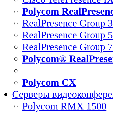
Polycom RealPresen
RealPresence Group 
RealPresence Group 
RealPresence Group 
Polycom® RealPrese
Polycom CX
Серверы видеоконфер
Polycom RMX 1500