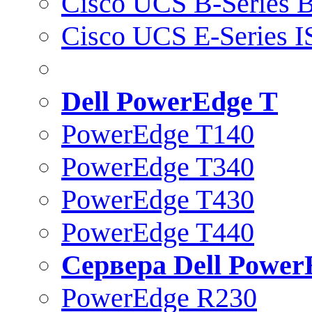
Cisco UCS B-Series B
Cisco UCS E-Series 
Dell PowerEdge T
PowerEdge T140
PowerEdge T340
PowerEdge T430
PowerEdge T440
Сервера Dell Power
PowerEdge R230