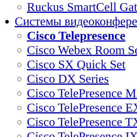
Ruckus SmartCell Ga
Системы видеоконфер
Cisco Telepresence
Cisco Webex Room Se
Cisco SX Quick Set
Cisco DX Series
Cisco TelePresence M
Cisco TelePresence E
Cisco TelePresence T
Cisco TelePresence I