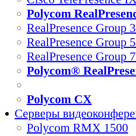
Polycom RealPresen
RealPresence Group 
RealPresence Group 
RealPresence Group 
Polycom® RealPrese
Polycom CX
Серверы видеоконфер
Polycom RMX 1500