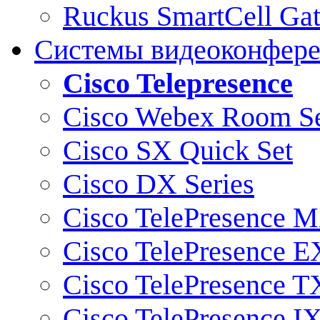
Ruckus SmartCell Ga
Системы видеоконфер
Cisco Telepresence
Cisco Webex Room Se
Cisco SX Quick Set
Cisco DX Series
Cisco TelePresence M
Cisco TelePresence E
Cisco TelePresence T
Cisco TelePresence I