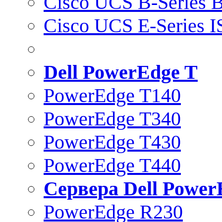
Cisco UCS B-Series B
Cisco UCS E-Series 
Dell PowerEdge T
PowerEdge T140
PowerEdge T340
PowerEdge T430
PowerEdge T440
Сервера Dell Power
PowerEdge R230