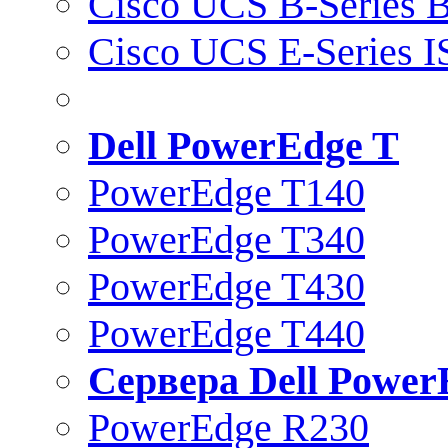
Cisco UCS B-Series B
Cisco UCS E-Series 
Dell PowerEdge T
PowerEdge T140
PowerEdge T340
PowerEdge T430
PowerEdge T440
Сервера Dell Power
PowerEdge R230