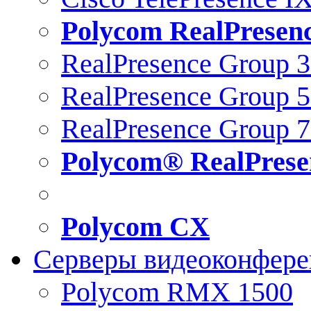
Polycom RealPresen
RealPresence Group 
RealPresence Group 
RealPresence Group 
Polycom® RealPrese
Polycom CX
Серверы видеоконфер
Polycom RMX 1500