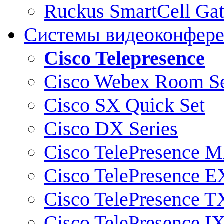
Ruckus SmartCell Ga
Системы видеоконфер
Cisco Telepresence
Cisco Webex Room Se
Cisco SX Quick Set
Cisco DX Series
Cisco TelePresence M
Cisco TelePresence E
Cisco TelePresence T
Cisco TelePresence I