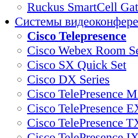
Ruckus SmartCell Ga
Системы видеоконфер
Cisco Telepresence
Cisco Webex Room Se
Cisco SX Quick Set
Cisco DX Series
Cisco TelePresence M
Cisco TelePresence E
Cisco TelePresence T
Cisco TelePresence I