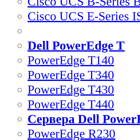
Cisco UCS B-Series B
Cisco UCS E-Series 
Dell PowerEdge T
PowerEdge T140
PowerEdge T340
PowerEdge T430
PowerEdge T440
Сервера Dell Power
PowerEdge R230