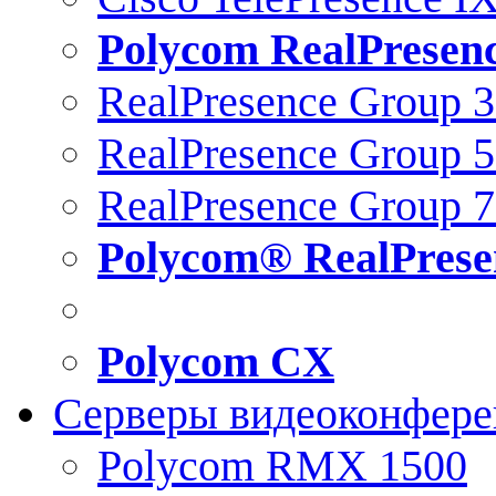
Polycom RealPresen
RealPresence Group 
RealPresence Group 
RealPresence Group 
Polycom® RealPrese
Polycom CX
Серверы видеоконфер
Polycom RMX 1500