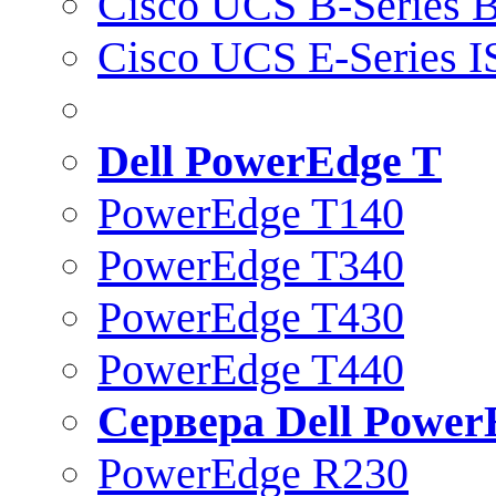
Cisco UCS B-Series B
Cisco UCS E-Series 
Dell PowerEdge T
PowerEdge T140
PowerEdge T340
PowerEdge T430
PowerEdge T440
Сервера Dell Power
PowerEdge R230