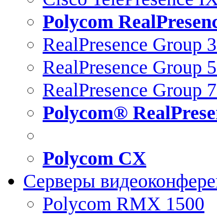
Polycom RealPresen
RealPresence Group 
RealPresence Group 
RealPresence Group 
Polycom® RealPrese
Polycom CX
Серверы видеоконфер
Polycom RMX 1500