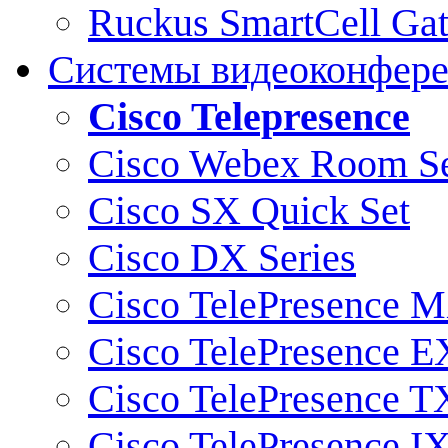
Ruckus SmartCell Ga
Системы видеоконфер
Cisco Telepresence
Cisco Webex Room Se
Cisco SX Quick Set
Cisco DX Series
Cisco TelePresence M
Cisco TelePresence E
Cisco TelePresence T
Cisco TelePresence I