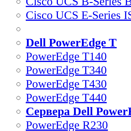
Cisco UCS B-Series B
Cisco UCS E-Series 
Dell PowerEdge T
PowerEdge T140
PowerEdge T340
PowerEdge T430
PowerEdge T440
Сервера Dell Power
PowerEdge R230