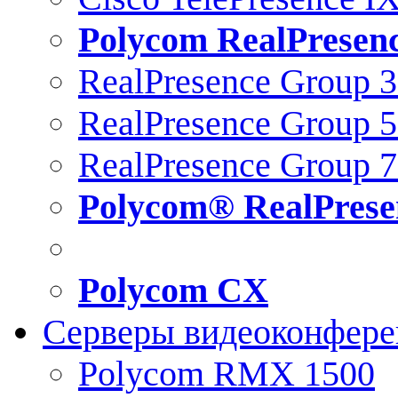
Polycom RealPresen
RealPresence Group 
RealPresence Group 
RealPresence Group 
Polycom® RealPrese
Polycom CX
Серверы видеоконфер
Polycom RMX 1500