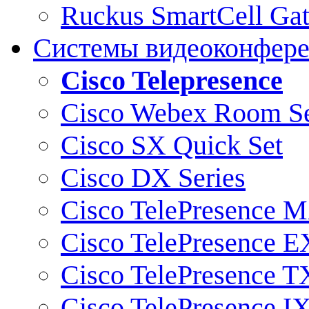
Ruckus SmartCell Ga
Системы видеоконфер
Cisco Telepresence
Cisco Webex Room Se
Cisco SX Quick Set
Cisco DX Series
Cisco TelePresence M
Cisco TelePresence E
Cisco TelePresence T
Cisco TelePresence I