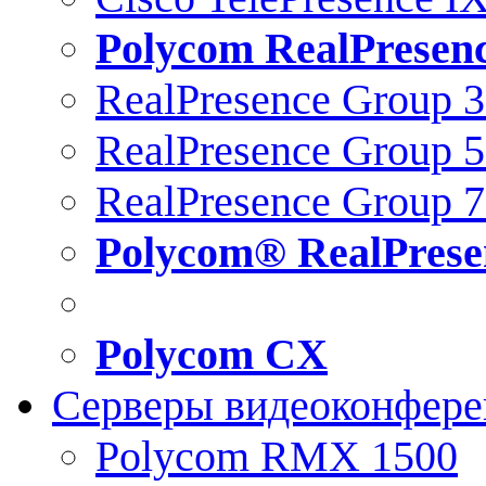
Polycom RealPresen
RealPresence Group 
RealPresence Group 
RealPresence Group 
Polycom® RealPrese
Polycom CX
Серверы видеоконфер
Polycom RMX 1500