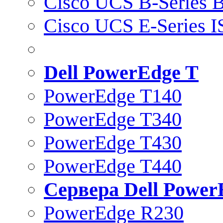
Cisco UCS B-Series B
Cisco UCS E-Series 
Dell PowerEdge T
PowerEdge T140
PowerEdge T340
PowerEdge T430
PowerEdge T440
Сервера Dell Power
PowerEdge R230