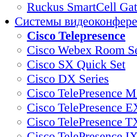
Ruckus SmartCell Ga
Системы видеоконфер
Cisco Telepresence
Cisco Webex Room Se
Cisco SX Quick Set
Cisco DX Series
Cisco TelePresence M
Cisco TelePresence E
Cisco TelePresence T
Cisco TelePresence I